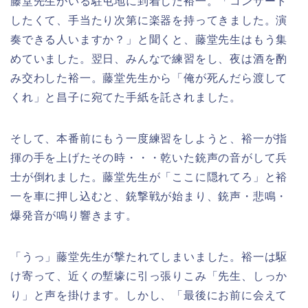
藤堂先生がいる駐屯地に到着した裕一。「コンサート
したくて、手当たり次第に楽器を持ってきました。演
奏できる人いますか？」と聞くと、藤堂先生はもう集
めていました。翌日、みんなで練習をし、夜は酒を酌
み交わした裕一。藤堂先生から「俺が死んだら渡して
くれ」と昌子に宛てた手紙を託されました。
そして、本番前にもう一度練習をしようと、裕一が指
揮の手を上げたその時・・・乾いた銃声の音がして兵
士が倒れました。藤堂先生が「ここに隠れてろ」と裕
一を車に押し込むと、銃撃戦が始まり、銃声・悲鳴・
爆発音が鳴り響きます。
「うっ」藤堂先生が撃たれてしまいました。裕一は駆
け寄って、近くの塹壕に引っ張りこみ「先生、しっか
り」と声を掛けます。しかし、「最後にお前に会えて