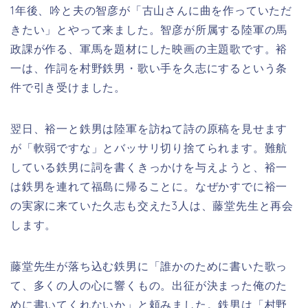
1年後、吟と夫の智彦が「古山さんに曲を作っていただ
きたい」とやって来ました。智彦が所属する陸軍の馬
政課が作る、軍馬を題材にした映画の主題歌です。裕
一は、作詞を村野鉄男・歌い手を久志にするという条
件で引き受けました。
翌日、裕一と鉄男は陸軍を訪ねて詩の原稿を見せます
が「軟弱ですな」とバッサリ切り捨てられます。
難航
している鉄男に詞を書くきっかけを与えようと、裕一
は鉄男を連れて福島に帰ることに。なぜかすでに裕一
の実家に来ていた久志も交えた3人は、藤堂先生と再会
します。
藤堂先生が落ち込む鉄男に「誰かのために書いた歌っ
て、多くの人の心に響くもの。出征が決まった俺のた
めに書いてくれないか」と頼みました。鉄男は「村野