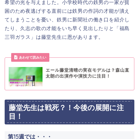
希望の光を与えました。小学校時代の鉄男の一家が貧
困のため夜逃げする直前には鉄男の作詞の才能が潰え
てしまうことを憂い、鉄男に新聞社の働き口を紹介し
たり、久志の歌の才能をいち早く見出したりと「福島
三羽ガラス」は藤堂先生に恩があります。
あわせて読みたい
エール藤堂清晴の実在モデルは？森山直
太朗の出演作や演技力に注目！
藤堂先生は戦死？！今後の展開に注
目！
第15週では・・・