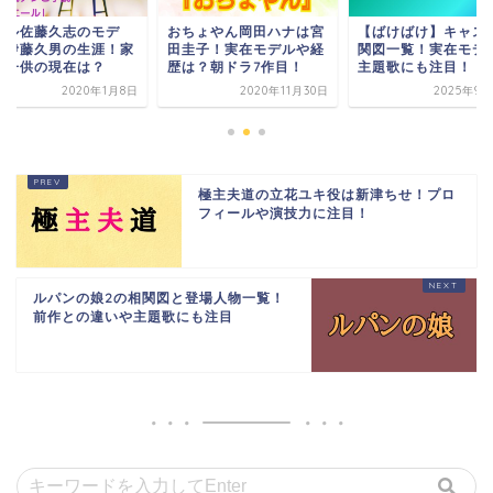
ール佐藤久志のモデ
おちょやん岡田ハナは宮
【ばけばけ】キャス
・伊藤久男の生涯！家
田圭子！実在モデルや経
関図一覧！実在モデ
や子供の現在は？
歴は？朝ドラ7作目！
主題歌にも注目！
2020年1月8日
2020年11月30日
2025年9月
極主夫道の立花ユキ役は新津ちせ！プロ
フィールや演技力に注目！
ルパンの娘2の相関図と登場人物一覧！
前作との違いや主題歌にも注目