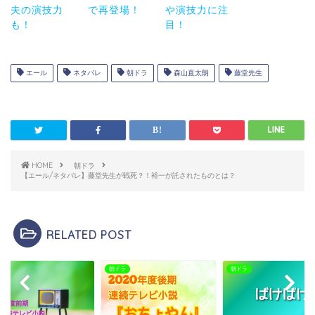
夫の演技力
で再登場！
や演技力に注
も！
目！
エール
ネタバレ
朝ドラ
森山直太朗
藤堂先生
HOME
朝ドラ
【エール/ネタバレ】藤堂先生が戦死？！裕一が託されたものとは？
RELATED POST
ラ
朝ドラ
朝ドラ