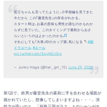
近江ちゃんも言ってたように､小学校編を見てきた
今だから この｢藤堂先生｣の存在がわかる。
スタート時は､お墓の意味も男性が誰なのかもわか
らずに見ていた。このタイミングで最初からおさ
らいというのはよかったのかも
それにしても｢大将｣印のカップ酒､気になる
#朝
ドラエール
#エール
pic.twitter.com/EoyhELtGjo
— Junko Haga (@her_girl_15)
June 29, 2020
第1話で、鉄男が藤堂先生の墓前に手を合わせる場面が
描かれていたし、想像してしまいますよね・・・。演
技力が高いのと、「福島三羽ガラス」とのシーンがホ