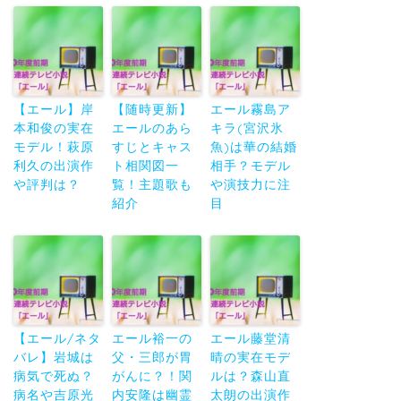
【エール】岸
【随時更新】
エール霧島ア
本和俊の実在
エールのあら
キラ(宮沢氷
モデル！萩原
すじとキャス
魚)は華の結婚
利久の出演作
ト相関図一
相手？モデル
や評判は？
覧！主題歌も
や演技力に注
紹介
目
【エール/ネタ
エール裕一の
エール藤堂清
バレ】岩城は
父・三郎が胃
晴の実在モデ
病気で死ぬ？
がんに？！関
ルは？森山直
病名や吉原光
内安隆は幽霊
太朗の出演作