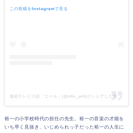
この投稿をInstagramで見る
連続テレビ小説「エール」(@nhk_yell)がシェアした投稿
–
2
裕一の小学校時代の担任の先生。裕一の音楽の才能を
いち早く見抜き、いじめられっ子だった裕一の人生に