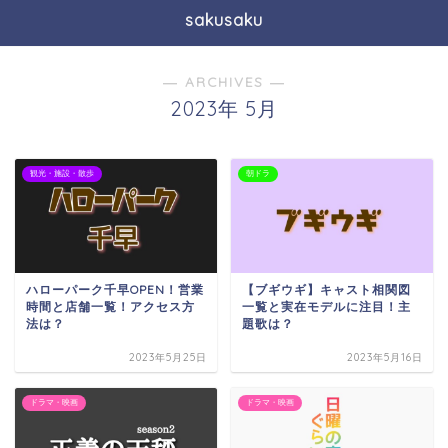
sakusaku
― ARCHIVES ―
2023年 5月
観光・施設・散歩
朝ドラ
ハローパーク千早OPEN！営業
【ブギウギ】キャスト相関図
時間と店舗一覧！アクセス方
一覧と実在モデルに注目！主
法は？
題歌は？
2023年5月25日
2023年5月16日
ドラマ・映画
ドラマ・映画