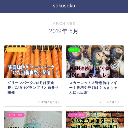
sakusaku
― ARCHIVES ―
2019年 5月
旅行・イベント
朝ドラ
グリーンパークの6月は美食
スカーレット大野忠信はマギ
祭！CAR-1グランプリと肉祭り
ー！役柄や評判は？あまちゃ
開催
んにも出演
2019年5月31日
2019年5月31日
ドラマ・映画
ドラマ・映画