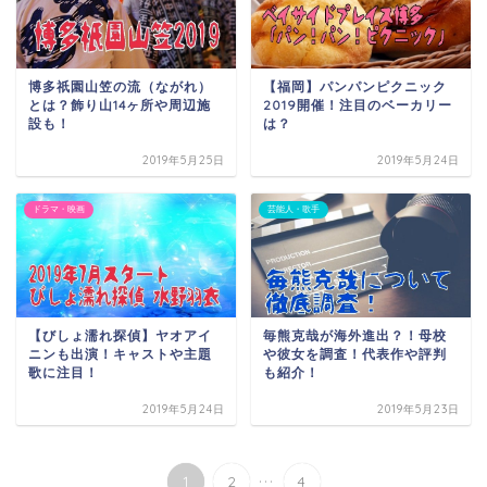
博多祇園山笠の流（ながれ）
【福岡】パンパンピクニック
とは？飾り山14ヶ所や周辺施
2019開催！注目のベーカリー
設も！
は？
2019年5月25日
2019年5月24日
ドラマ・映画
芸能人・歌手
【びしょ濡れ探偵】ヤオアイ
毎熊克哉が海外進出？！母校
ニンも出演！キャストや主題
や彼女を調査！代表作や評判
歌に注目！
も紹介！
2019年5月24日
2019年5月23日
...
1
2
4