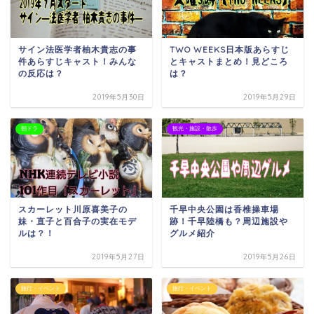
サイン法医学者柚木貴志の事
TWO WEEKS日本版あらすじ
件あらすじキャスト！みんな
とキャストまとめ！見どころ
の反応は？
は？
2019年5月30日
2019年5月29日
朝ドラ
観光・施設・散歩
スカーレット川原喜美子の
千早中央公園は香椎操車場
妹・直子と百合子の実在モデ
跡！千早陸橋も？周辺施設や
ルは？！
グルメ紹介
2019年5月27日
2019年5月26日
旅行・イベント
旅行・イベント