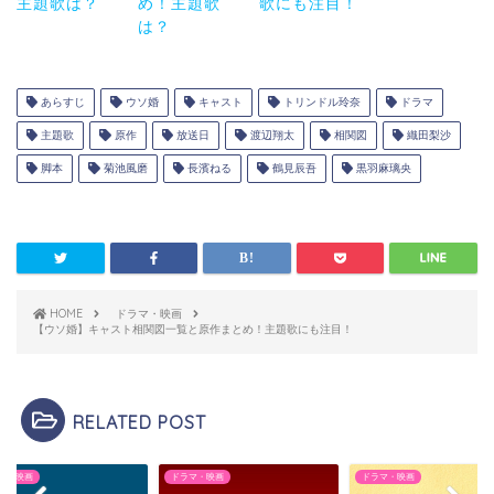
主題歌は？
め！主題歌
歌にも注目！
は？
あらすじ
ウソ婚
キャスト
トリンドル玲奈
ドラマ
主題歌
原作
放送日
渡辺翔太
相関図
織田梨沙
脚本
菊池風磨
長濱ねる
鶴見辰吾
黒羽麻璃央
HOME
ドラマ・映画
【ウソ婚】キャスト相関図一覧と原作まとめ！主題歌にも注目！
RELATED POST
マ・映画
ドラマ・映画
ドラマ・映画