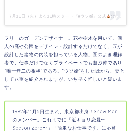
7月11日（火）よる11時スタート『#ウソ婚』公式
(@kadora_11j)がシェアした投稿
フリーのガーデンデザイナー。花や樹木を用いて、個
人の庭や公園をデザイン・設計するだけでなく、匠が
設計した建物の内装を担っている人物。匠のよき理解
者で、仕事だけでなくプライベートでも遊ぶ仲であり
“唯一無二の相棒”である。“ウソ婚”をした匠から、妻と
して八重を紹介されますが、いち早く怪しいと疑いま
す。
1992年11月5日生まれ、東京都出身！Snow Man
のメンバー。これまでに「近キョリ恋愛〜
Season Zero〜」「簡単なお仕事です。に応募