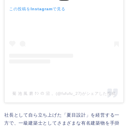
この投稿をInstagramで見る
菊 池 風 磨 ｸﾝ の 沼 。(@fufufu_27)がシェアした投稿
社長として自ら立ち上げた「夏目設計」を経営する一
方で、一級建築士としてさまざまな有名建築物を手掛