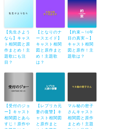
【先生さよう
【となりのナ
【約束～16年
なら】キャス
ースエイド】
目の真実～】
ト相関図と原
キャスト相関
キャスト相関
作まとめ！主
図と原作まと
図と原作！主
題歌にも注
め！主題歌
題歌は？
目？
は？
【受付のジョ
【レプリカ元
マル秘の密子
ー】キャスト
妻の復讐】キ
さんキャスト
相関図とあら
ャスト相関図
相関図と原作
すじ！原作や
と原作まと
まとめ！主題