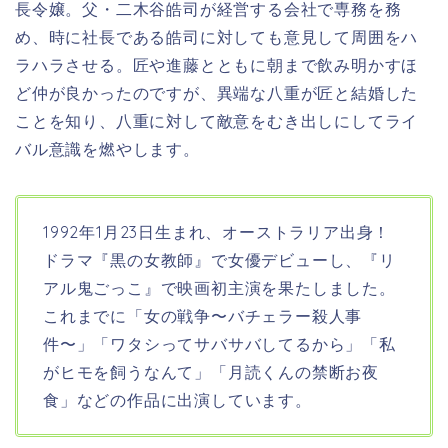
長令嬢。
父・二木谷皓司が経営する会社で専務を務
め、時に社長である皓司に対しても意見して周囲をハ
ラハラさせる。匠や進藤とともに朝まで飲み明かすほ
ど仲が良かったのですが、異端な八重が匠と結婚した
ことを知り、八重に対して敵意をむき出しにしてライ
バル意識を燃やします。
1992年1月23日生まれ、オーストラリア出身！
ドラマ『
黒の女教師
』で女優デビューし、『リ
アル鬼ごっこ』で映画初主演を果たしました。
これまでに「女の戦争〜バチェラー殺人事
件〜」「ワタシってサバサバしてるから」「私
がヒモを飼うなんて」「月読くんの禁断お夜
食」などの作品に出演しています。