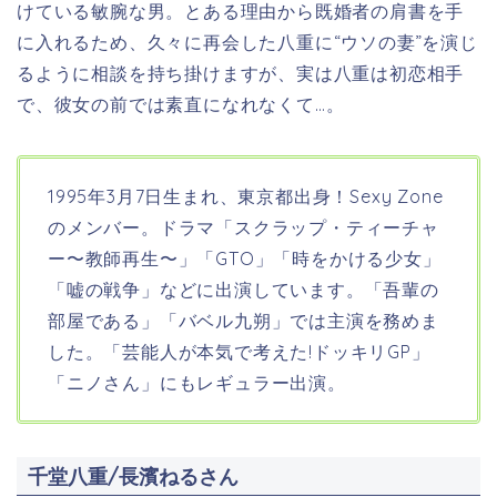
けている敏腕な男。とある理由から既婚者の肩書を手
に入れるため、久々に再会した八重に“ウソの妻”を演じ
るように相談を持ち掛けますが、実は八重は初恋相手
で、彼女の前では素直になれなくて…。
1995年3月7日生まれ、東京都出身！Sexy Zone
のメンバー。ドラマ「スクラップ・ティーチャ
ー〜教師再生〜」「GTO」「時をかける少女」
「嘘の戦争」などに出演しています。「吾輩の
部屋である」「バベル九朔」では主演を務めま
した。「芸能人が本気で考えた!ドッキリGP」
「ニノさん」にもレギュラー出演。
千堂八重/長濱ねるさん