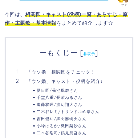
サク
今回は、
相関図・
キャスト(役柄)一覧・あらすじ・原
作・主題歌・基本情報
をまとめて紹介します☆
ーもくじー
[
]
非表示
「ウソ婚」相関図をチェック！
「ウソ婚」キャスト・役柄を紹介♪
夏目匠/菊池風磨さん
千堂八重/長濱ねるさん
進藤将暉/渡辺翔太さん
二木谷レミ/トリンドル玲奈さん
吉田健斗/黒羽麻璃央さん
小峰はるか/織田梨沙さん
二木谷晧司/鶴見辰吾さん