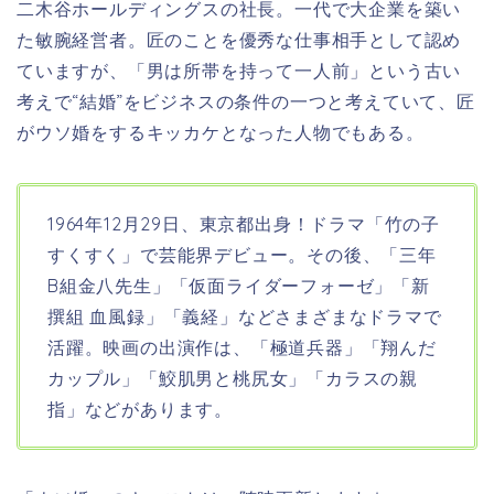
二木谷ホールディングスの社長。一代で大企業を築い
た敏腕経営者。匠のことを優秀な仕事相手として認め
ていますが、「男は所帯を持って一人前」という古い
考えで“結婚”をビジネスの条件の一つと考えていて、匠
がウソ婚をするキッカケとなった人物でもある。
1964年12月29日、東京都出身！
ドラマ「竹の子
すくすく」で芸能界デビュー。その後、「三年
B組金八先生」「仮面ライダーフォーゼ」「新
撰組 血風録」「義経」などさまざまなドラマで
活躍。映画の出演作は、「極道兵器」「翔んだ
カップル」「鮫肌男と桃尻女」「カラスの親
指」などがあります。