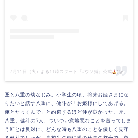
7月11日（火）よる11時スタート『#ウソ婚』公式
(@kadora_11j)がシェアした投稿
匠と八重の幼なじみ。小学生の頃、将来お姫さまにな
りたいと話す八重に、健斗が「お姫様にしてあげる。
俺とたっくんで」と約束するほど仲が良かった、匠、
八重、健斗の3人。ついつい意地悪なことを言ってしま
う匠とは反対に、どんな時も八重のことを優しく見守
る健斗でしたが、高校生の時に親の仕事の都合で、突