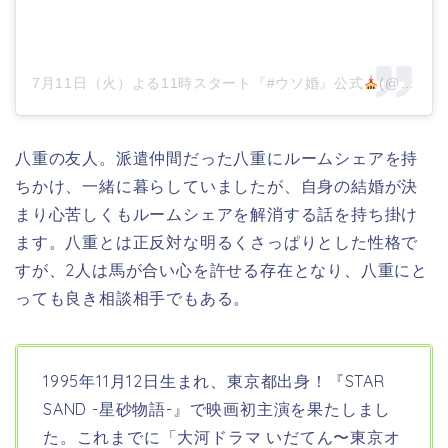
7月11日（火）よる11時スタート『#ウソ婚』公式
(@kadora_11j)がシェアした投稿
八重の友人。派遣仲間だった八重にルームシェアを持
ちかけ、一緒に暮らしていましたが、自身の結婚が決
まり心苦しくもルームシェアを解消する話を持ち掛け
ます。八重とは正反対な明るくさっぱりとした性格で
すが、2人は馬が合い心を許せる存在となり、八重にと
っても良き相談相手でもある。
1995年11月12日生まれ、東京都出身！
『
STAR
SAND -星砂物語-
』で映画初主演を果たしまし
た。これまでに「大河ドラマ いだてん〜東京オ