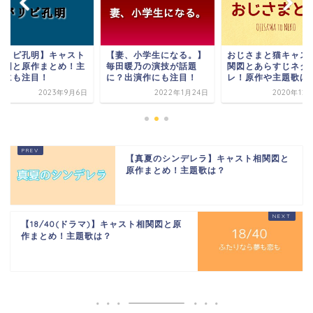
パリピ孔明】キャスト
【妻、小学生になる。】
おじさまと猫キャス
関図と原作まとめ！主
毎田暖乃の演技が話題
関図とあらすじネタ
歌にも注目！
に？出演作にも注目！
レ！原作や主題歌は
2023年9月6日
2022年1月24日
2020年12
【真夏のシンデレラ】キャスト相関図と
原作まとめ！主題歌は？
【18/40(ドラマ)】キャスト相関図と原
作まとめ！主題歌は？