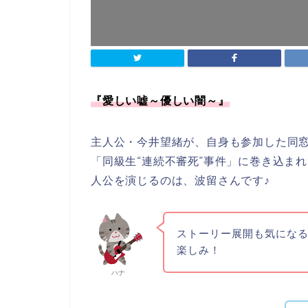
『愛しい嘘～優しい闇～』
主人公・今井望緒が、自身も参加した同
「同級生“連続不審死”事件」に巻き込ま
人公を演じるのは、波留さんです♪
ストーリー展開も気にな
楽しみ！
ハナ