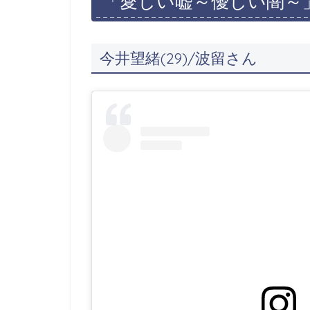
「愛しい嘘～優しい闇～
今井望緒(29)/波留さん