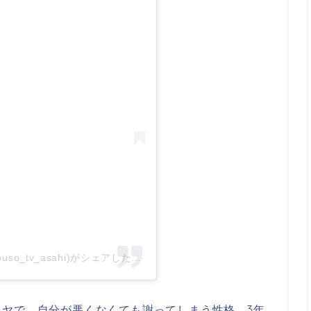
金曜ナイトドラマ『愛しい嘘』【公式】(@itouso_tv_asahi)がシェアした投稿
ヤで、自分が悪くなくても謝ってしまう性格。3年