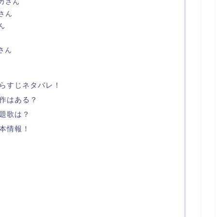
イカさん
愛さん
ん
さん
らすじネタバレ！
作はある？
題歌は？
本情報！