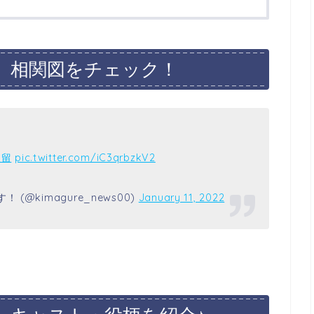
」相関図をチェック！
波留
pic.twitter.com/iC3qrbzkV2
@kimagure_news00)
January 11, 2022