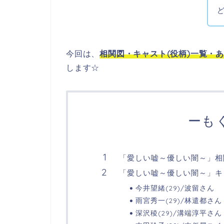
今回は、
相関図・
キャスト(役柄)一覧・
します☆
ーも
「愛しい嘘～優しい闇～」相
「愛しい嘘～優しい闇～」キ
今井望緒(29)/波留さん
雨宮秀一(29)/林遣都さん
深沢稜(29)/溝端淳平さん