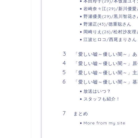
本田玲子(29)/本仮屋ユ
岩崎奈々江(29)/新川優
野瀬優美(29)/黒川智花さ
野瀬正(43)/徳重聡さん
岡崎りえ(26)/松村沙友理
江波ヒロコ/西尾まりさん
「愛しい嘘～優しい闇～」あ
「愛しい嘘～優しい闇～」原
「愛しい嘘～優しい闇～」主
「愛しい嘘～優しい闇～」基
放送はいつ？
スタッフも紹介！
まとめ
More from my site