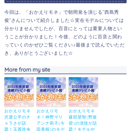
今回は、「おかえりモネ」で朝岡覚を演じる”西島秀
俊”さんについて紹介しました☆実在モデルについては
分かりませんでしたが、百音にとっては重要人物とい
うことが分かりました！今後、どのように百音と関わ
っていくのかぜひご覧ください♪最後まで読んでいただ
き、ありがとうございました☆
More from my site
おかえりモネ
おかえりモ
おかえりモネ
沢渡公平のチ
ネ！神野マリ
森田望智(野坂
ャラさが話
アンナ莉子(今
碧)の演技が話
題！玉置玲央
田美桜)のモデ
題！モデルや