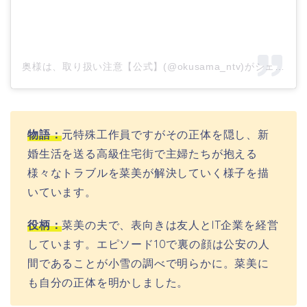
奥様は、取り扱い注意【公式】(@okusama_ntv)がシェアし
物語：
元特殊工作員ですがその正体を隠し、新
婚生活を送る高級住宅街で主婦たちが抱える
様々なトラブルを菜美が解決していく様子を描
いています。
役柄：
菜美の夫で、
表向きは友人と
IT企業
を経営
しています。エピソード10で裏の顔は
公安
の人
間であることが小雪の調べで明らかに。菜美に
も自分の正体を明かしました。