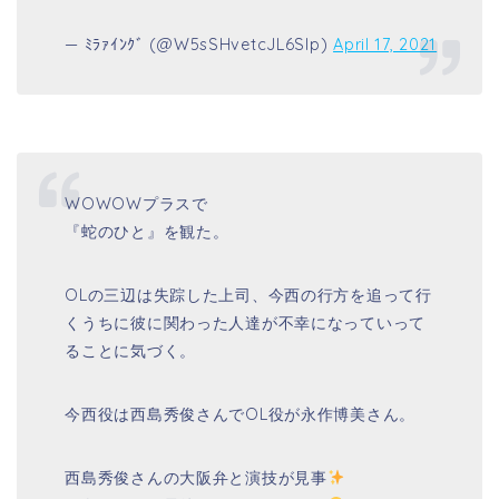
— ﾐﾗｧｲﾝｸﾞ (@W5sSHvetcJL6Slp)
April 17, 2021
WOWOWプラスで
『蛇のひと』を観た。
OLの三辺は失踪した上司、今西の行方を追って行
くうちに彼に関わった人達が不幸になっていって
ることに気づく。
今西役は西島秀俊さんでOL役が永作博美さん。
西島秀俊さんの大阪弁と演技が見事