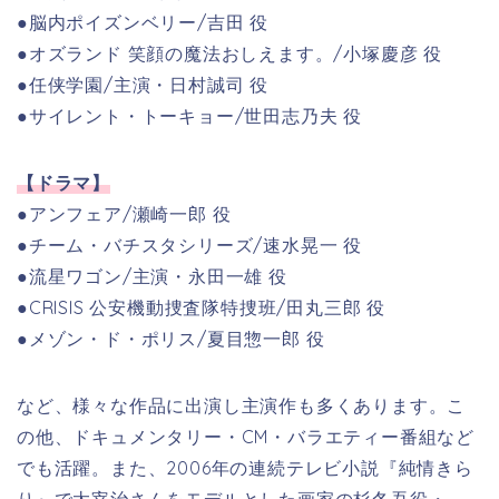
●脳内ポイズンベリー/
吉田 役
●オズランド 笑顔の魔法おしえます。
/小塚慶彦 役
●任侠学園/主演・日村誠司 役
●サイレント・トーキョー
/世田志乃夫 役
【ドラマ】
●アンフェア
/瀬崎一郎 役
●チーム・バチスタシリーズ/速水晃一 役
●流星ワゴン/主演・永田一雄 役
●CRISIS 公安機動捜査隊特捜班
/田丸三郎 役
●メゾン・ド・ポリス/
夏目惣一郎 役
など、様々な作品に出演し主演作も多くあります。こ
の他、ドキュメンタリー・CM・バラエティー番組など
でも活躍。また、2006年の連続テレビ小説『純情きら