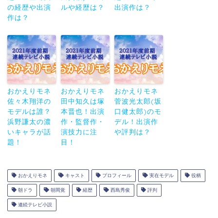
の経歴や出演
ルや経歴は？
出演作は？
作は？
おかえりモネ
おかえりモネ
おかえりモネ
佐々木翔洋の
田中知久は塚
菅波光太郎(坂
モデルは誰？
本晋也！出演
口健太郎)のモ
浜野謙太の濃
作・監督作・
デル！出演作
いキャラが話
演技力に注
や評判は？
題！
目！
おかえりモネ
キャスト
プロフィール
実在モデル
役柄
朝ドラ
朝岡覚
経歴
西島秀俊
評判
連続テレビ小説