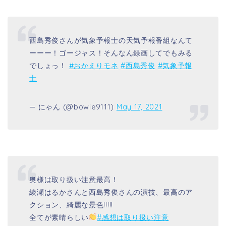
西島秀俊さんが気象予報士の天気予報番組なんて
ーーー！ゴージャス！そんなん録画してでもみる
でしょっ！
#おかえりモネ
#西島秀俊
#気象予報
士
— にゃん (@bowie9111)
May 17, 2021
奥様は取り扱い注意最高！
綾瀬はるかさんと西島秀俊さんの演技、最高のア
クション、綺麗な景色!!!!!
全てが素晴らしい
#感想は取り扱い注意