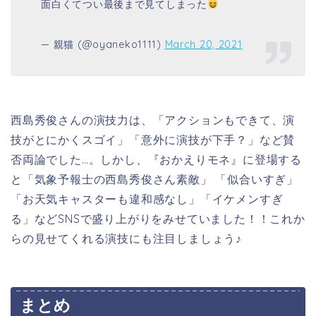
面白くてつい最後まで見てしまった
— 親猫 (@oyaneko1111)
March 20, 2021
西島秀俊さんの演技力は、「アクションもできて、演
技がとにかくスゴイ」「
意外に演技が下手？
」など賛
否両論でした…。しかし、『おかえりモネ』に登場する
と「
気象予報士の
西島秀俊
さん素敵
」 「似合いすぎ」
「
お天気キャスターも違和感なし
」「イケメンすぎ
る」などSNSで盛り上がりをみせていました！！これか
らの見せてくれる演技にも注目しましょう♪
まとめ