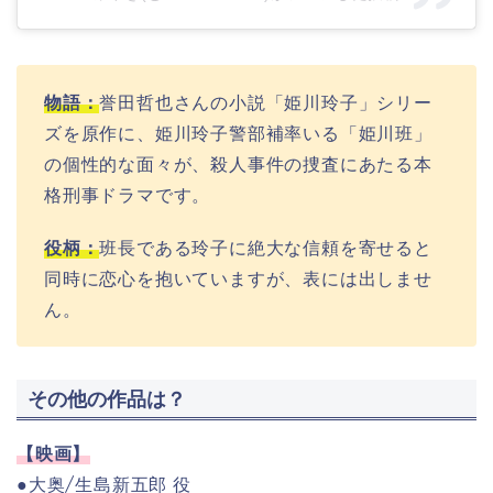
物語：
誉田哲也さんの小説「姫川玲子」シリー
ズを原作に、姫川玲子警部補率いる「姫川班」
の個性的な面々が、殺人事件の捜査にあたる本
格刑事ドラマです。
役柄：
班長である玲子に絶大な信頼を寄せると
同時に恋心を抱いていますが、表には出しませ
ん。
その他の作品は？
【映画】
●大奥/生島新五郎
役