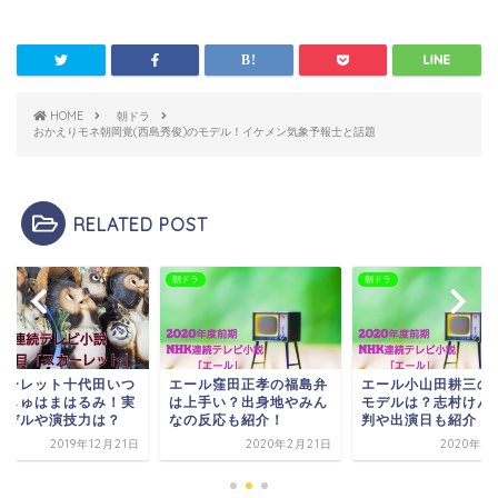
HOME
朝ドラ
おかえりモネ朝岡覚(西島秀俊)のモデル！イケメン気象予報士と話題
RELATED POST
ラ
朝ドラ
朝ドラ
カーレット十代田いつ
エール窪田正孝の福島弁
エール小山田耕三の
はしゅはまはるみ！実
は上手い？出身地やみん
モデルは？志村けん
モデルや演技力は？
なの反応も紹介！
判や出演日も紹介！
2019年12月21日
2020年2月21日
2020年4