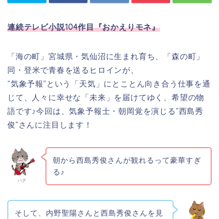
連続テレビ小説104作目『おかえりモネ』
「海の町」宮城県・気仙沼に生まれ育ち、
「森の町」
同・
登米
で青春を送るヒロインが、
“気象予報”という「天気」にとことん向き合う仕事を通
じて、
人々に幸せな「未来」を届けてゆく、希望の物
語です♪今回は、気象予報士・朝岡覚を演じる”西島秀
俊
”さんに注目
します！
朝から西島秀俊さんが観れるって豪華すぎ
る♪
ハナ
そして、
内野聖陽さんと
西島秀俊さんを見