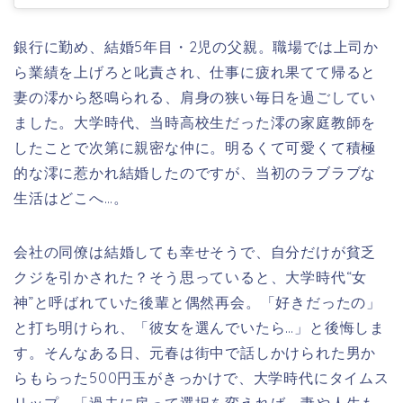
銀行に勤め、結婚5年目・2児の父親。職場では上司か
ら業績を上げろと叱責され、仕事に疲れ果てて帰ると
妻の澪から怒鳴られる、肩身の狭い毎日を過ごしてい
ました。大学時代、当時高校生だった澪の家庭教師を
したことで次第に親密な仲に。明るくて可愛くて積極
的な澪に惹かれ結婚したのですが、当初のラブラブな
生活はどこへ…。
会社の同僚は結婚しても幸せそうで、自分だけが貧乏
クジを引かされた？そう思っていると、大学時代“女
神”と呼ばれていた後輩と偶然再会。「好きだったの」
と打ち明けられ、「彼女を選んでいたら…」と後悔しま
す。そんなある日、元春は街中で話しかけられた男か
らもらった500円玉がきっかけで、大学時代にタイムス
リップ。「過去に戻って選択を変えれば、妻や人生も