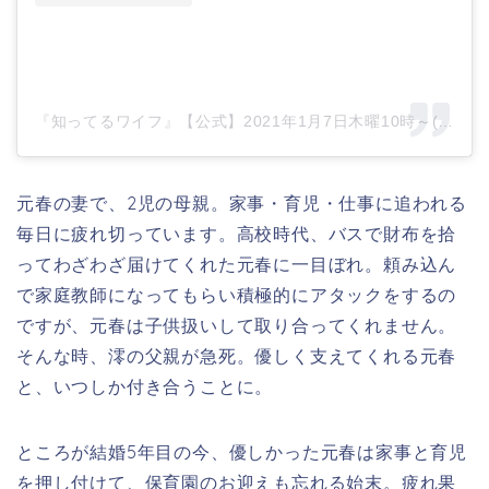
『知ってるワイフ』【公式】2021年1月7日木曜10時～(@shitteru_wife)がシェアした投稿
元春の妻で、2児の母親。家事・育児・仕事に追われる
毎日に疲れ切っています。高校時代、バスで財布を拾
ってわざわざ届けてくれた元春に一目ぼれ。頼み込ん
で家庭教師になってもらい積極的にアタックをするの
ですが、元春は子供扱いして取り合ってくれません。
そんな時、澪の父親が急死。優しく支えてくれる元春
と、いつしか付き合うことに。
ところが結婚5年目の今、優しかった元春は家事と育児
を押し付けて、保育園のお迎えも忘れる始末。疲れ果