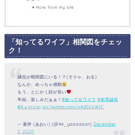
More from my site
「知ってるワイフ」相関図をチェッ
ク！
誠也が相関図にいる！？(そりゃ、おる)
なんか、めっちゃ感動
もう、とにかく顔が良い
年始、楽しみだぁぁ！
#知ってるワイフ
#末澤誠也
#Aぇgroup
pic.twitter.com/o4d0zViA1C
— 蒼伊 (あおい) (@Ae_yaaaaaan)
December
3, 2020