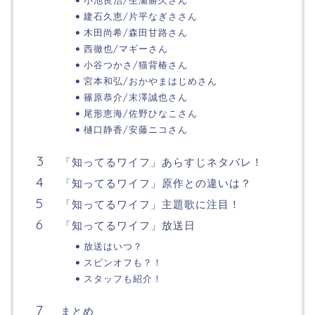
小池良治/生瀬勝久さん
建石久恵/片平なぎささん
木田尚希/森田甘路さん
西徹也/マギーさん
小谷つかさ/猫背椿さん
宮本和弘/おかやまはじめさん
篠原恭介/末澤誠也さん
尾形恵海/佐野ひなこさん
樋口静香/安藤ニコさん
「知ってるワイフ」あらすじネタバレ！
「知ってるワイフ」原作との違いは？
「知ってるワイフ」主題歌に注目！
「知ってるワイフ」放送日
放送はいつ？
スピンオフも？！
スタッフも紹介！
まとめ