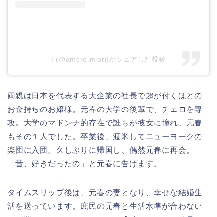
T(@amore.miori)がシェアした投稿
両親は日本を代表する大企業の社長で超が付くほどの
お金持ちのお嬢様。元春の大学の後輩で、チェロを専
攻。大学のマドンナ的存在で誰もが彼女に憧れ、元春
もその１人でした。卒業後、渡米してニューヨークの
楽団に入団。久しぶりに帰国し、偶然元春に再会。
「昔、好きだったの」と元春に告げます。
タイムスリップ後は、元春の妻となり、幸せな結婚生
活を送っています。庶民の元春と生活水準が合わない