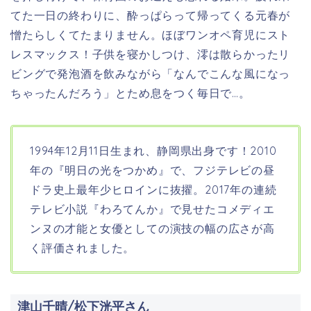
てた一日の終わりに、酔っぱらって帰ってくる元春が
憎たらしくてたまりません。ほぼワンオペ育児にスト
レスマックス！子供を寝かしつけ、澪は散らかったリ
ビングで発泡酒を飲みながら「なんでこんな風になっ
ちゃったんだろう」とため息をつく毎日で…。
1994年12月11日生まれ、静岡県
出身です！2010
年の『明日の光をつかめ』で、フジテレビの昼
ドラ史上最年少ヒロインに抜擢。2017年の連続
テレビ小説『わろてんか』で見せたコメディエ
ンヌの才能と女優としての演技の幅の広さが高
く評価されました。
津山千晴/松下洸平さん