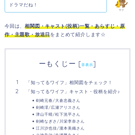
ドラマだね！
サク
今回は、
相関図・
キャスト(役柄)一覧・あらすじ・原
作・主題歌・放送日
をまとめて紹介します☆
ーもくじー
[
]
非表示
「知ってるワイフ」相関図をチェック！
「知ってるワイフ」キャスト・役柄を紹介♪
剣崎元春/大倉忠義さん
剣崎澪/広瀬アリスさん
津山千晴/松下洸平さん
剣崎なぎさ/川栄李奈さん
江川沙也佳/瀧本美織さん