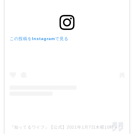
この投稿をInstagramで見る
『知ってるワイフ』【公式】2021年1月7日木曜10時～(@shitteru_wife)がシェアした投稿