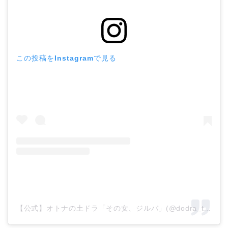
この投稿をInstagramで見る
【公式】オトナの土ドラ「その女、ジルバ」(@dodra_tokaitv)がシェアした投稿