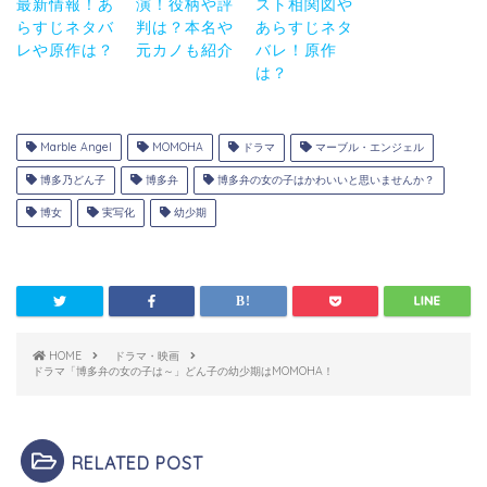
最新情報！あ
演！役柄や評
スト相関図や
らすじネタバ
判は？本名や
あらすじネタ
レや原作は？
元カノも紹介
バレ！原作
は？
Marble Angel
MOMOHA
ドラマ
マーブル・エンジェル
博多乃どん子
博多弁
博多弁の女の子はかわいいと思いませんか？
博女
実写化
幼少期
HOME
ドラマ・映画
ドラマ「博多弁の女の子は～」どん子の幼少期はMOMOHA！
RELATED POST