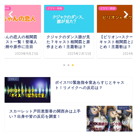
マ・映画
ドラマ・映画
ドラマ・映画
ちゃんの恋人の相関図
クジャクのダンス誰が見
【ビリオン×スクー
キャスト一覧！登場人
た？キャスト相関図と原
キャスト相関図と原
の役柄や原作に注目
作まとめ！主題歌は？
とめ！主題歌は？
2020年9月21日
2025年2月12日
2024年7
ボイス110緊急指令室あらすじとキャス
ト！リメイクへの反応は？
スカーレット戸田恵梨香の関西弁は上手
い？出身や皆の反応を調査！