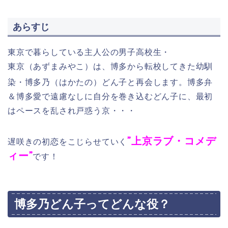
あらすじ
東京で暮らしている主人公の男子高校生・
東京
（あずまみやこ）
は、博多から転校してきた幼馴
染・
博多乃（はかたの）
どん子と再会します。博多弁
＆博多愛で遠慮なしに自分を巻き込むどん子に、最初
はペースを乱され戸惑う京・・・
”上京ラブ・コメデ
遅咲きの初恋をこじらせていく
ィー”
です！
博多乃どん子ってどんな役？