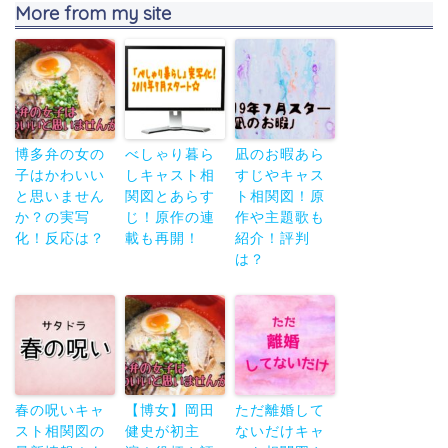
More from my site
博多弁の女の
べしゃり暮ら
凪のお暇あら
子はかわいい
しキャスト相
すじやキャス
と思いません
関図とあらす
ト相関図！原
か？の実写
じ！原作の連
作や主題歌も
化！反応は？
載も再開！
紹介！評判
は？
春の呪いキャ
【博女】岡田
ただ離婚して
スト相関図の
健史が初主
ないだけキャ