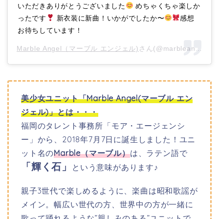
いただきありがとうございました
めちゃくちゃ楽しか
ったです
新衣装に新曲！いかがでしたか〜
感想
お待ちしています！
Marble Angel（マーブル エンジェル)
さん(@marbleangel_
美少女ユニット「Marble Angel(マーブル エン
ジェル)」とは・・・
福岡のタレント事務所「モア・エージェンシ
ー」から、
2018年7月7日に誕生しました！ユニ
ット名の
Marble（マーブル）
は、ラテン語で
「輝く石」
という意味があります♪
親子3世代で楽しめるように、楽曲は昭和歌謡が
メイン。幅広い世代の方、世界中の方が一緒に
歌って踊れるような”親しみのある”ユニットで