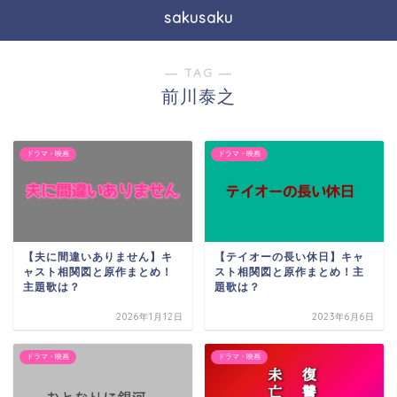
sakusaku
― TAG ―
前川泰之
ドラマ・映画
ドラマ・映画
【夫に間違いありません】キ
【テイオーの長い休日】キャ
ャスト相関図と原作まとめ！
スト相関図と原作まとめ！主
主題歌は？
題歌は？
2026年1月12日
2023年6月6日
ドラマ・映画
ドラマ・映画