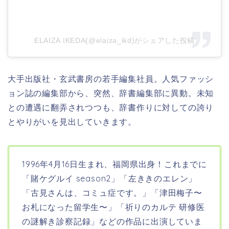
ELAIZA IKEDA(@elaiza_ikd)がシェアした投稿
大手出版社・玄武書房の若手編集社員。人気ファッシ
ョン誌の編集部から、突然、辞書編集部に異動。未知
との遭遇に翻弄されつつも、辞書作りに対しての誇り
とやりがいを見出していきます。
1996年4月16日生まれ、福岡県出身！
これまでに
「賭ケグルイ season2」「左ききのエレン」
「古見さんは、コミュ症です。」「津田梅子〜
お札になった留学生〜」「祈りのカルテ 研修医
の謎解き診察記録」などの作品に出演していま