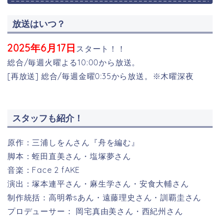
放送はいつ？
2025年6月17日
スタート！！
総合/毎週火曜よる10:00から放送。
[再放送] 総合/毎週金曜0:35から放送。※木曜深夜
スタッフも紹介！
原作：三浦しをんさん『舟を編む』
脚本：蛭田直美さん・塩塚夢さん
音楽：Face 2 fAKE
演出：塚本連平さん・麻生学さん・安食大輔さん
制作統括：高明希sあん・遠藤理史さん・訓覇圭さん
プロデューサー： 岡宅真由美さん・西紀州さん