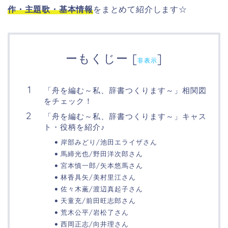
作・主題歌・基本情報
をまとめて紹介します☆
ーもくじー
[
]
非表示
「舟を編む～私、辞書つくります～」相関図
をチェック！
「舟を編む～私、辞書つくります～」キャス
ト・役柄を紹介♪
岸部みどり/池田エライザさん
馬締光也/野田洋次郎さん
宮本慎一郎/矢本悠馬さん
林香具矢/美村里江さん
佐々木薫/渡辺真起子さん
天童充/前田旺志郎さん
荒木公平/岩松了さん
西岡正志/向井理さん