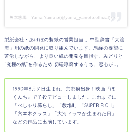
矢本悠馬 Yuma Yamoto(@yuma_yamoto.official)がシェアした投稿
製紙会社・あけぼの製紙の営業担当 。中型辞書「大渡
海」用の紙の開発に取り組んでいます。馬締の要望に
苦労しながら、より良い紙の開発を目指す。みどりと
“究極の紙”を作るため 切磋琢磨するうち、恋心が…。
1990年8月31日生まれ、京都府出身！映画『ぼ
くんち』で子役
デビューしました。これまでに
「べしゃり暮らし」「教場II」「SUPER RICH」
「六本木クラス」「大河ドラマが生まれた日」
などの作品に出演しています。