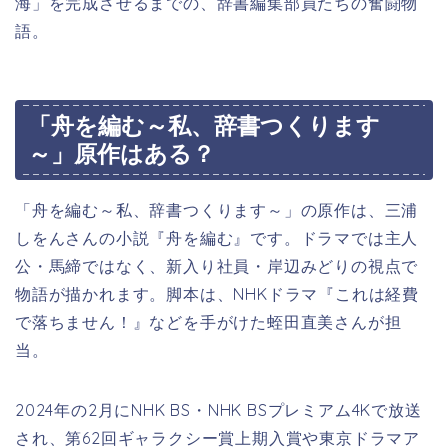
海」を完成させるまでの、辞書編集部員たちの奮闘物
語。
「舟を編む～私、辞書つくります
～」原作はある？
「舟を編む～私、辞書つくります～」の原作は、三浦
しをんさん
の小説『舟を編む』です。ドラマでは主人
公・馬締ではなく、新入り社員・
岸辺みどり
の視点で
物語が描かれます。脚本は、NHKドラマ『これは経費
で落ちません！』などを手がけた
蛭田直美
さんが担
当。
2024年の2月にNHK BS・NHK BSプレミアム4Kで放送
され、第62回ギャラクシー賞上期入賞や東京ドラマア