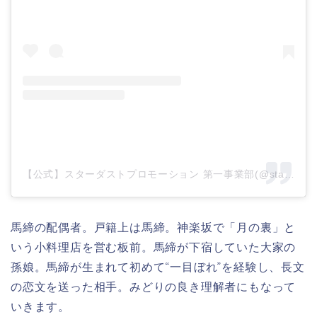
【公式】スターダストプロモーション 第一事業部(@stardust_sec1)がシェアした投稿
馬締の配偶者。戸籍上は馬締。神楽坂で「月の裏」と
いう小料理店を営む板前。馬締が下宿していた大家の
孫娘。馬締が生まれて初めて“一目ぼれ”を経験し、長文
の恋文を送った相手。みどりの良き理解者にもなって
いきます。