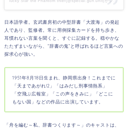
lucky Star the Phantom thief(@special.gun.unit)がシェアした投稿
日本語学者。玄武書房初の中型辞書「大渡海」の発起
人であり、監修者。常に用例採集カードを持ち歩き、
耳慣れない言葉を聞くと、すぐに記録する。穏やかな
たたずまいながら、“辞書の鬼”と呼ばれるほど言葉への
探求心が強い。
1951年8月18日生まれ、静岡県出身！これまでに
「天まであがれ!2」「はみだし刑事情熱系」
「空飛ぶ広報室」「この声をきみに」「どこに
もない国」などの作品に出演しています。
「舟を編む～私、辞書つくります～」のキャストは、