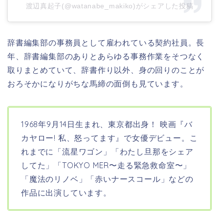
渡辺真起子(@watanabe_makiko)がシェアした投稿
辞書編集部の事務員として雇われている契約社員。長
年、辞書編集部のありとあらゆる事務作業をそつなく
取りまとめていて、辞書作り以外、身の回りのことが
おろそかになりがちな馬締の面倒も見ています。
1968年9月14日生まれ、東京都出身！
映画『
バ
カヤロー! 私、怒ってます
』で女優デビュー。こ
れまでに「流星ワゴン」「わたし旦那をシェア
してた」「TOKYO MER〜走る緊急救命室〜」
「魔法のリノベ」「赤いナースコール」などの
作品に出演しています。