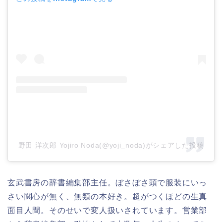
野田 洋次郎 Yojiro Noda(@yoji_noda)がシェアした投稿
玄武書房の辞書編集部主任。ぼさぼさ頭で服装にいっ
さい関心が無く、無類の本好き。超がつくほどの生真
面目人間。そのせいで変人扱いされています。営業部