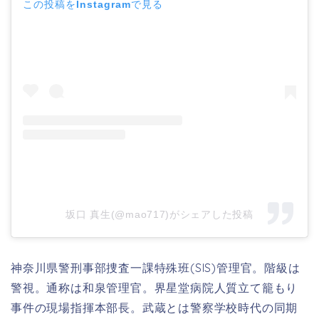
この投稿をInstagramで見る
坂口 真生(@mao717)がシェアした投稿
神奈川県警刑事部捜査一課特殊班(SIS)管理官。
階級は
警視。通称は和泉管理官。
界星堂病院人質立て籠もり
事件の現場指揮本部長。武蔵とは警察学校時代の同期