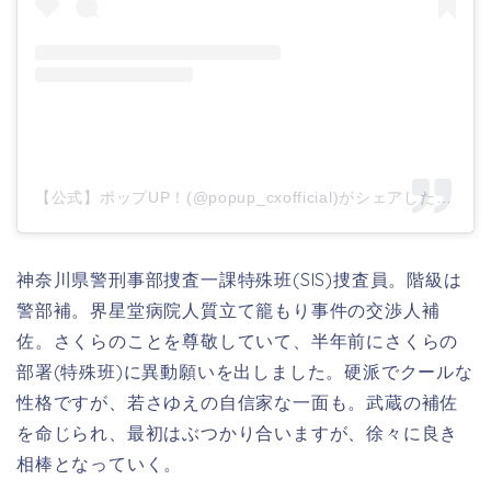
【公式】ポップUP！(@popup_cxofficial)がシェアした投稿
神奈川県警刑事部捜査一課特殊班(SIS)捜査員。
階級は
警部補。界星堂病院人質立て籠もり事件の交渉人補
佐。
さくらのことを尊敬していて、半年前にさくらの
部署(特殊班)に異動願いを出しました。硬派でクールな
性格ですが、若さゆえの自信家な一面も。武蔵の補佐
を命じられ、最初はぶつかり合いますが、徐々に良き
相棒となっていく。