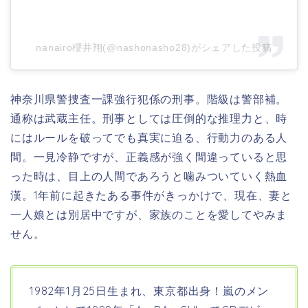
nanairo櫻井翔(@nashonasho28)がシェアした投稿
神奈川県警捜査一課強行犯係の刑事。
階級は警部補。
通称は武蔵主任。
刑事としては圧倒的な推理力と、時
にはルールを破ってでも真実に迫る、行動力のある人
間。一見冷静ですが、正義感が強く間違っていると思
った時は、目上の人間であろうと噛みついていく熱血
漢。1年前に起きたある事件がきっかけで、現在、妻と
一人娘とは別居中ですが、家族のことを愛してやみま
せん。
1982年1月25日生まれ、東京都
出身！嵐のメン