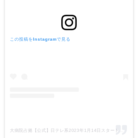
この投稿をInstagramで見る
大病院占拠【公式】日テレ系2023年1月14日スタート
新土曜ド