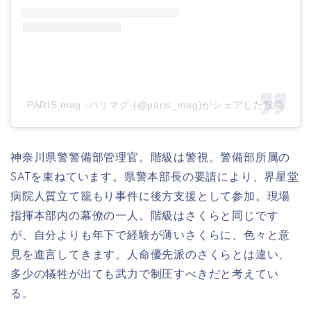
PARIS mag -パリマグ-(@paris_mag)がシェアした投稿
神奈川県警警備部管理官。
階級は警視。警備部所属の
SATを束ねています。
県警本部長の要請により、界星堂
病院人質立て籠もり事件に後方支援として参加。現場
指揮本部内の幕僚の一人。階級はさくらと同じです
が、自分よりも年下で経験が薄いさくらに、色々と意
見を進言してきます。人命優先派のさくらとは違い、
多少の犠牲が出ても武力で制圧すべきだと考えてい
る。