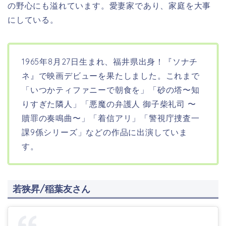
の野心にも溢れています。
愛妻家であり、家庭を大事
にしている。
1965年8月27日生まれ、福井県出身！
『
ソナチ
ネ
』で
映画
デビューを果たしました。これまで
「いつかティファニーで朝食を」「砂の塔〜知
りすぎた隣人」「悪魔の弁護人 御子柴礼司 〜
贖罪の奏鳴曲〜」「着信アリ」「警視庁捜査一
課9係シリーズ」などの作品に出演していま
す。
若狭昇/稲葉友さん