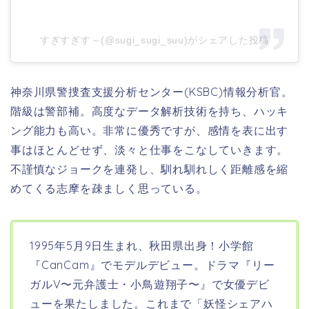
すぎすぎす～(@sugi_sugi_suu)がシェアした投稿
神奈川県警捜査支援分析センター(KSBC)
情報分析官。
階級は警部補。
高度なデータ解析技術を持ち、ハッキ
ング能力も高い。非常に優秀ですが、感情を表に出す
事はほとんどせず、淡々と仕事をこなしていきます。
不謹慎なジョークを連発し、馴れ馴れしく距離感を縮
めてくる志摩を疎ましく思っている。
1995年5月9日生まれ、秋田県出身！小学館
『CanCam』でモデルデビュー。
ドラマ『リー
ガルV〜元弁護士・小鳥遊翔子〜』で女優デビ
ューを果たしました。これまで「妖怪シェアハ