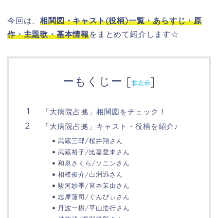
今回は、
相関図・
キャスト(役柄)一覧・あらすじ・原
作・主題歌・基本情報
をまとめて紹介します☆
ーもくじー
[
]
非表示
「大病院占拠」相関図をチェック！
「大病院占拠」キャスト・役柄を紹介♪
武蔵三郎/桜井翔さん
武蔵裕子/比嘉愛未さん
和泉さくら/ソニンさん
相模俊介/白洲迅さん
駿河紗季/宮本茉由さん
志摩蓮司/ぐんぴぃさん
丹波一樹/平山浩行さん