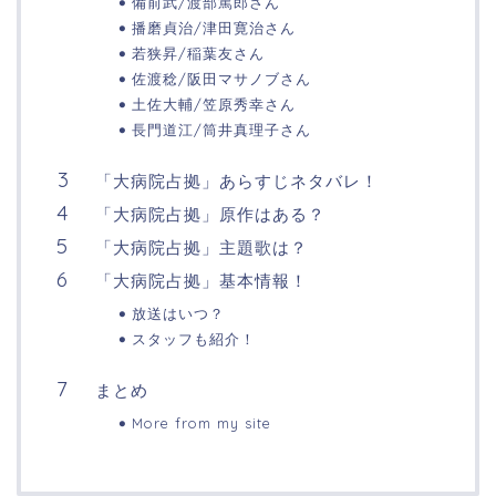
備前武/渡部篤郎さん
播磨貞治/津田寛治さん
若狭昇/稲葉友さん
佐渡稔/阪田マサノブさん
土佐大輔/笠原秀幸さん
長門道江/筒井真理子さん
「大病院占拠」あらすじネタバレ！
「大病院占拠」原作はある？
「大病院占拠」主題歌は？
「大病院占拠」基本情報！
放送はいつ？
スタッフも紹介！
まとめ
More from my site