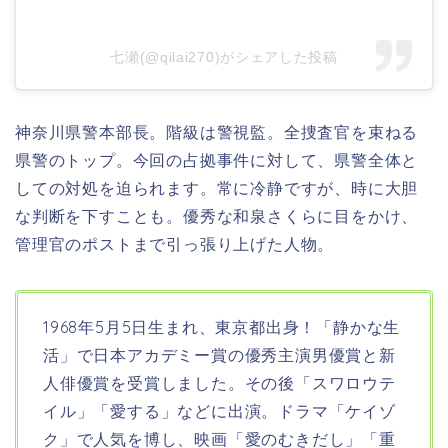
七瀬(@qilai270)がシェアした投稿
神奈川県警本部長。
階級は警視監。全捜査官を束ねる
県警のトップ。
今回の占拠事件に対して、県警全体と
しての対処を迫られます。常に冷静ですが、時に大胆
な判断を下すことも。優秀な和泉さくらに目をかけ、
管理官のポストまで引っ張り上げた人物。
1968年5月5日生まれ、東京都出身！「静かな生
活」で日本アカデミー賞の優秀主演男優賞と新
人俳優賞を受賞しました。その後「スワロウテ
イル」「愛する」などに出演。ドラマ「ケイゾ
ク」で人気を博し、映画「愛のむきだし」「重