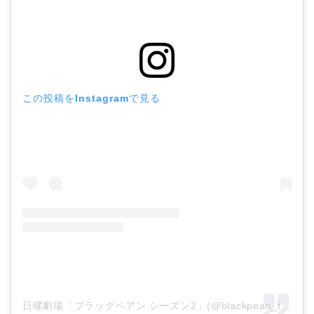
この投稿をInstagramで見る
日曜劇場「ブラックペアン シーズン2」(@blackpean_tbs)がシェアした投稿