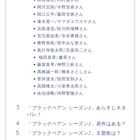
関川文則/今野浩喜さん
田口公平/森田甘路さん
速水晃一/ヤマダユウスケさん
北島達也/松川尚瑠輝さん
宮元亜由美/水谷果穂さん
椎野美咲/田中みな実さん
真行寺龍太郎/石坂浩二さん
猫田真里/趣里さん
藤原真琴/神野三鈴さん
黒崎誠一郎/橋本さとしさん
菅井達夫/段田安則さん
高階権太/小泉孝太郎さん
佐伯清剛/内野聖陽さん
「ブラックペアン シーズン2」あらすじネタ
バレ！
「ブラックペアン シーズン2」原作はある？
「ブラックペアン シーズン2」主題歌は？