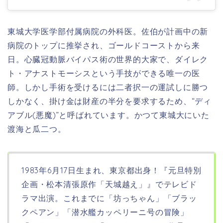
東城大学医学部付属病院の外科医。佐伯が計画中の新
病院のトップに推挙され、ゴールドコーストから来
日。心臓冠動脈バイパス術の世界的大家で、ダイレク
ト・アナストモーシスという手技ができる唯一の医
師。しかし手術を受けるには二者択一の運試しに勝つ
しかなく、掛け金は財産の半分を要求するため、“ディ
アブル(悪魔)”と呼ばれています。かつて東城大にいた
渡海と瓜二つ。
1983年6月17日生まれ、東京都出身！
『
元旦特別
企画・松本清張原作「天城越え」
』でテレビド
ラマ出演。これまでに「坊っちゃん」「ブラッ
クペアン」「潜水艦カッペリーニ号の冒険」