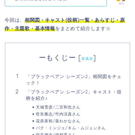
サク
今回は、
相関図・
キャスト(役柄)一覧・あらすじ・原
作・主題歌・基本情報
をまとめて紹介します☆
ーもくじー
[
]
非表示
「ブラックペアン シーズン2」相関図をチェ
ック！
「ブラックペアン シーズン2」キャスト・役
柄を紹介♪
天城雪彦/二宮和也さん
世良雅志/竹内涼真さん
花房美和/葵わかなさん
パク・ミンジェ/キム・ムジュンさん
垣谷雄次/内村遥さん