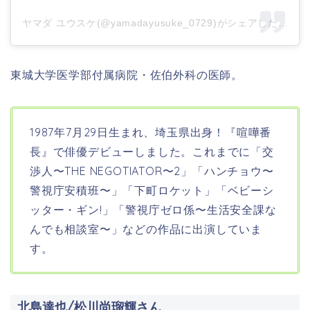
ヤマダ ユウスケ(@yamadayusuke_0729)がシェアした投稿
東城大学医学部付属病院・佐伯外科の医師。
1987年7月29日生まれ、埼玉県出身！
『
喧嘩番
長
』で俳優デビューしました。これまでに「交
渉人〜THE NEGOTIATOR〜2」「ハンチョウ〜
警視庁安積班〜」「下町ロケット」「ベビーシ
ッター・ギン!」「警視庁ゼロ係〜生活安全課な
んでも相談室〜」などの作品に出演していま
す。
北島達也/松川尚瑠輝さん