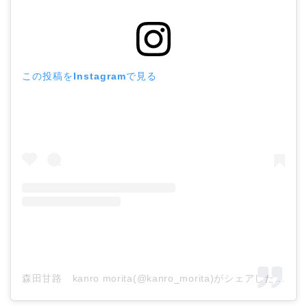
この投稿をInstagramで見る
森田甘路 kanro morita(@kanro_morita)がシェアした投稿