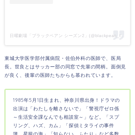
日曜劇場「ブラックペアン シーズン2」(@blackpean_tbs)がシェアした投稿
東城大学医学部付属病院・佐伯外科の医師で、医局
長。世良とはサッカー部の同窓で先輩の間柄。面倒見
が良く、後輩の医師たちからも慕われています。
1985年5月1日生まれ、神奈川県出身！ドラマの
出演は「わたしを離さないで」「警視庁ゼロ係
～生活安全課なんでも相談室～」など。「スプ
リング、ハズ、カム」「探偵ミタライの事件
簿 星籠の海」「知らない、ふたり」など多数