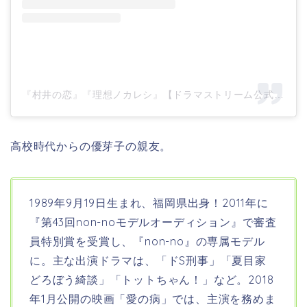
『村井の恋』『理想ノカレシ』【ドラマストリーム公式】(@tbs_drama_stream)がシェアした投稿
高校時代からの優芽子の親友。
1989年9月19日生まれ、福岡県出身！
2011年に
『第43回non-noモデルオーディション』で審査
員特別賞を受賞し、
『
non-no
』の専属モデル
に。主な出演ドラマは、「ドS刑事」「夏目家
どろぼう綺談」「トットちゃん！」など。2018
年1月公開の映画「愛の病」では、主演を務めま