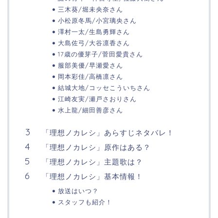
三木葵/堀未央奈さん
小松原冬馬/小宮璃央さん
澤村一太/生島勇輝さん
大島佐弓/大谷凛香さん
17歳の優芽子/菅田愛貴さん
服部美優/早瀬愛さん
岡本彩佳/高橋凛さん
結城大地/コッセこういちさん
江崎友実/瀬戸さおりさん
水上龍/細田善彦さん
「理想ノカレシ」あらすじネタバレ！
「理想ノカレシ」原作はある？
「理想ノカレシ」主題歌は？
「理想ノカレシ」基本情報！
放送はいつ？
スタッフも紹介！