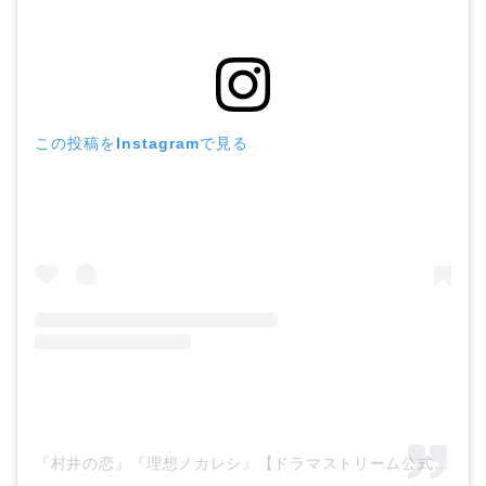
この投稿をInstagramで見る
『村井の恋』『理想ノカレシ』【ドラマストリーム公式】(@tbs_drama_stream)がシェアした投稿