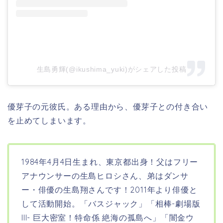
生島勇輝(@ikushima_yuki)がシェアした投稿
優芽子の元彼氏。ある理由から、優芽子との付き合い
を止めてしまいます。
1984年4月4日生まれ、東京都
出身！父はフリー
アナウンサーの生島ヒロシさん、弟はダンサ
ー・俳優の生島翔さんです！2011年より俳優と
して活動開始。「バスジャック」「相棒-劇場版
III- 巨大密室！特命係 絶海の孤島へ」「闇金ウ