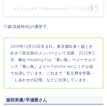
あきちゃん好きっ!!(@kiza.yami)がシェアした投稿
17歳(高校時代)の
優芽子。
2004年12月20日生まれ、東京都出身！超とき
めき♡宣伝部
のメンバーといて活躍。2022年2
月、舞台 Reading Pop『青い鳥』〜メーテルリ
ンク『青い鳥』より〜 Femme ver.にミチル役
で出演しています。これまで「私立輝女学園」
「しあわせの記憶」などに出演しています。
服部美優/早瀬愛さん