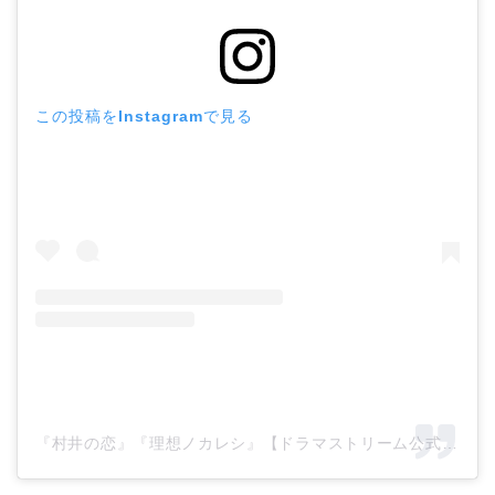
この投稿をInstagramで見る
『村井の恋』『理想ノカレシ』【ドラマストリーム公式】(@tbs_drama_stream)がシェアした投稿