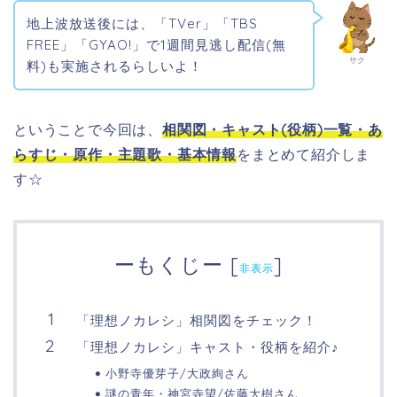
地上波放送後には、「TVer」「TBS
FREE」「GYAO!」で1週間見逃し配信(無
サク
料)も実施されるらしいよ！
ということで今回は、
相関図・
キャスト(役柄)一覧・あ
らすじ・原作・主題歌・基本情報
をまとめて紹介しま
す☆
ーもくじー
[
]
非表示
「理想ノカレシ」相関図をチェック！
「理想ノカレシ」キャスト・役柄を紹介♪
小野寺優芽子/大政絢さん
謎の青年・神宮寺望/佐藤大樹さん