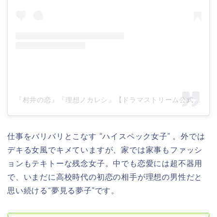
『村井の恋』『理想ノカレシ』【ドラマストリーム公式】(@tbs_drama_stream)がシェアした投稿
仕事をバリバリとこなす “ハイスペック女子” 。外では
デキる女風でキメていますが、家では家事もファッシ
ョンもテキトーな残念女子。中でも恋愛には超不器用
で、いまだに高校時代の初恋の相手が理想の男性だと
思い続ける“夢見る夢子”です。