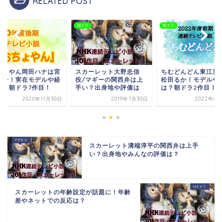
RELATED POST
ラ
朝ドラ
朝ドラ
ちょやん岡田ハナは宮
スカーレット大野忠信
ちむどんどん東江里
圭子！実在モデルや経
役/マギーの関西弁は上
松田るか！モデルや
は？朝ドラ7作目！
手い？出身地や評価は
は？朝ドラ2作目！
2020年11月30日
2019年7月30日
2022年4月
スカーレット溝端淳平の関西弁は上手
い？出身地やみんなの評価は？
スカーレットの年齢設定が話題に！年齢
差やネットでの反応は？