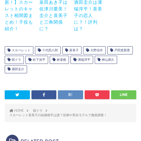
新！】スカー
泉田あき子は
酒田圭介は溝
レットのキャ
佐津川愛美！
端淳平！喜美
スト相関図ま
圭介と喜美子
子の恋人
とめ！子役も
と三角関係
に？！評判
紹介！
に？
は？
スカーレット
十代田八郎
喜美子
大野信作
戸田恵梨香
朝ドラ
松下洸平
林遣都
溝端淳平
神山易久
酒田圭介
HOME
朝ドラ
スカーレット喜美子の結婚相手は誰？役柄や実在モデルで徹底調査！