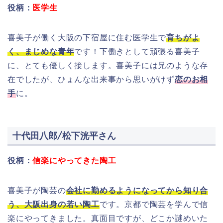
役柄：
医学生
喜美子が働く大阪の下宿屋に住む医学生で
育ちがよ
く、まじめな青年
です！下働きとして頑張る喜美子
に、とても優しく接します。喜美子には兄のような存
在でしたが、ひょんな出来事から思いがけず
恋のお相
手
に。
十代田八郎/松下洸平さん
役柄：
信楽にやってきた陶工
喜美子が陶芸の
会社に勤めるようになってから知り合
う、大阪出身の若い陶工
です。京都で陶芸を学んで信
楽にやってきました。真面目ですが、どこか謎めいた