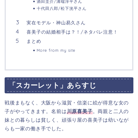
酒田圭介/溝端淳平さん
十代田八郎/松下洸平さん
実在モデル・神山易久さん
喜美子の結婚相手は？！/ネタバレ注意！
まとめ
More from my site
「スカーレット」あらすじ
戦後まもなく、大阪から滋賀・信楽に絵が得意な女の
子がやってきます。名前は
川原喜美子
。
両親と二人の
妹との暮らしは貧しく、頑張り屋の喜美子は幼いなが
らも一家の働き手でした。