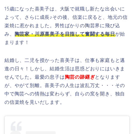
15歳になった喜美子は、大阪で就職し新たな出会いに
よって、さらに成長♪その後、信楽に戻ると、地元の信
楽焼に
惹
かれました。男性ばかりの陶芸界に飛び込
み、
陶芸家・川原喜美子を目指して奮闘する毎日
が始
まります！
結婚し、二児を授かった喜美子は、
仕事も家庭もと邁
進の日々！しかし、結婚生活は思惑どおりにはいきま
せんでした。最愛の息子は
陶芸の跡継ぎ
となります
が、やがて別離。喜美子の人生は波乱万丈・・・その
中で陶芸への情熱は変わらず、自らの窯を開き、独自
の信楽焼を見いだします。