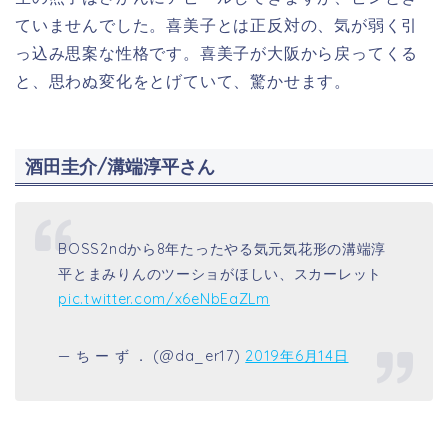
ていませんでした。喜美子とは正反対の、気が弱く引
っ込み思案な性格です。喜美子が大阪から戻ってくる
と、思わぬ変化をとげていて、驚かせます。
酒田圭介/溝端淳平さん
BOSS2ndから8年たったやる気元気花形の溝端淳
平とまみりんのツーショがほしい、スカーレット
pic.twitter.com/x6eNbEaZLm
— ち ー ず ． (@da_er17)
2019年6月14日