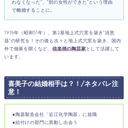
わなくなった”、”別の女性ができた”という理由
で離婚することに。
1976年（昭和51年）、第2基地上式穴窯を築き”須恵
器”の研究を！その後も次々と地上式穴窯を築き、国内
外で個展を開くなど、
信楽焼の陶芸家
として活躍して
います。
喜美子の結婚相手は？！/ネタバレ注
意！
●陶器製造会社「近江化学陶器」に就職
●絵付けの部門に異動し出会う