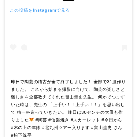
この投稿をInstagramで見る
昨日で陶芸の稽古が全て終了しました！ 全部で31皿作り
ました。 これから始まる撮影に向けて、陶芸の楽しさと
難しさを全部教えてくれた畠山圭史先生。 何かでつまず
いた時は、先生の 「上手い！！上手い！！」を思い出し
て 精一杯造っていきたい。 昨日は30センチの大皿も作
りました
#陶芸 #信楽焼き #スカーレット #今日から
#木の上の軍隊 #北九州ツアー入ります #畠山圭史 さん
#松下洸平