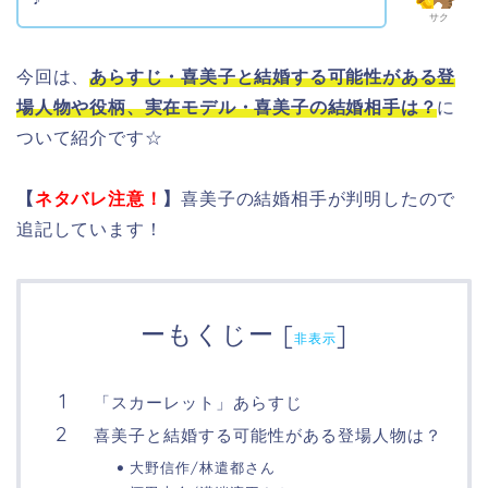
サク
今回は、
あらすじ・
喜美子と結婚する可能性がある登
場人物や役柄、実在モデル・喜美子の結婚相手は？
に
ついて紹介です☆
【
ネタバレ注意！
】
喜美子の結婚相手が判明したので
追記しています！
ーもくじー
[
]
非表示
「スカーレット」あらすじ
喜美子と結婚する可能性がある登場人物は？
大野信作/林遣都さん