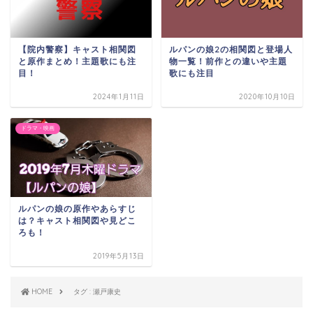
【院内警察】キャスト相関図
ルパンの娘2の相関図と登場人
と原作まとめ！主題歌にも注
物一覧！前作との違いや主題
目！
歌にも注目
2024年1月11日
2020年10月10日
ドラマ・映画
ルパンの娘の原作やあらすじ
は？キャスト相関図や見どこ
ろも！
2019年5月13日
HOME
タグ : 瀬戸康史