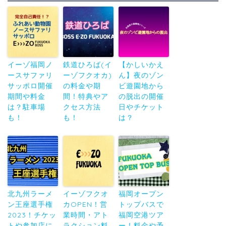
イーゾ福岡ノ
鉄道ひろば(イ
【かしいかえ
ースサファリ
ーゾフクオカ)
ん】夜のゾン
サッポロ開催
の料金や期
ビ遊園地から
期間や料金
間！特典やア
の脱出の開催
は？駐車場
クセス方法
日やチケット
も！
も！
は？
北九州ラーメ
イーゾフクオ
福岡オープン
ン王座選手権
カOPEN！営
トップバスで
2023！チケッ
業時間・アト
福岡空港ツア
トや参加店に
ラクション料
ー！料金や予