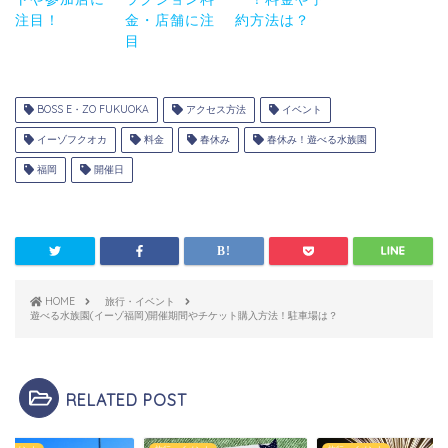
注目！
金・店舗に注
約方法は？
目
BOSS E・ZO FUKUOKA
アクセス方法
イベント
イーゾフクオカ
料金
春休み
春休み！遊べる水族園
福岡
開催日
HOME
旅行・イベント
遊べる水族園(イーゾ福岡)開催期間やチケット購入方法！駐車場は？
RELATED POST