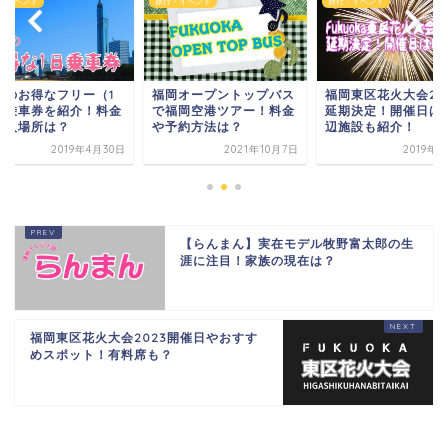
・イベント
旅行・イベント
旅行・イベント
岡のお得なフリー（1
福岡オープントップバス
福岡東区花火大会20
）乗車券を紹介！料金
で福岡空港ツアー！料金
延期決定！開催日は
購入場所は？
や予約方法は？
辺施設も紹介！
2019年4月30日
2021年10月7日
2019年
【らんまん】実在モデル牧野富太郎の生
涯に注目！家族の現在は？
福岡東区花火大会2023開催日やおすす
めスポット！有料席も？