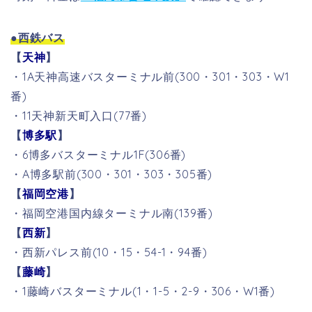
●西鉄バス
【
天神
】
・1A天神高速バスターミナル前(300・301・303・W1
番)
・11天神新天町入口(77番)
【
博多駅
】
・6博多バスターミナル1F(306番)
・A博多駅前(300・301・303・305番)
【
福岡空港
】
・福岡空港国内線ターミナル南(139番)
【
西新
】
・西新パレス前(10・15・54-1・94番)
【
藤崎
】
・1藤崎バスターミナル(1・1-5・2-9・306・W1番)