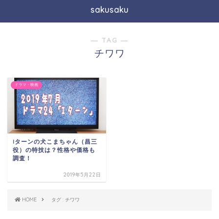
sakusaku
― TAG ―
チワワ
ドラマ・映画
Iターンの犬こまちゃん（昌三
役）の特技は？性格や価格も
調査！
2019年5月22日
HOME
タグ : チワワ