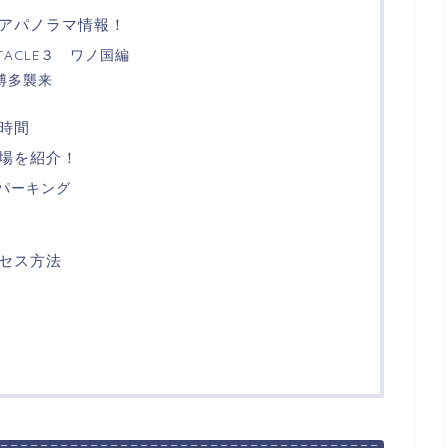
アパノラマ情報！
PECTACLE３ ワノ国編
博多襲来
時間
場を紹介！
パーキング
セス方法