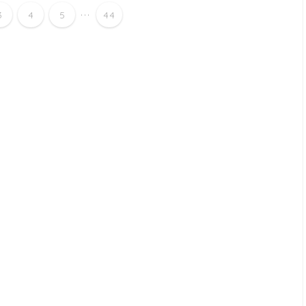
...
3
4
5
44