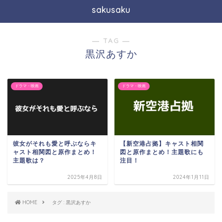
sakusaku
― TAG ―
黒沢あすか
ドラマ・映画
ドラマ・映画
彼女がそれも愛と呼ぶならキ
【新空港占拠】キャスト相関
ャスト相関図と原作まとめ！
図と原作まとめ！主題歌にも
主題歌は？
注目！
2025年4月8日
2024年1月11日
HOME
タグ : 黒沢あすか