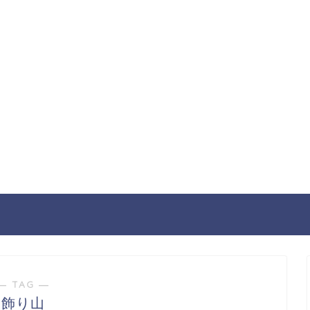
― TAG ―
飾り山